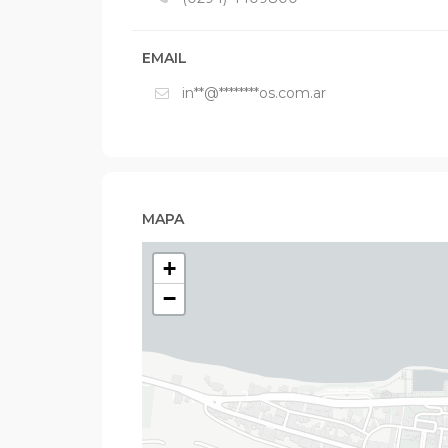
EMAIL
in**@********os.com.ar
MAPA
+
−