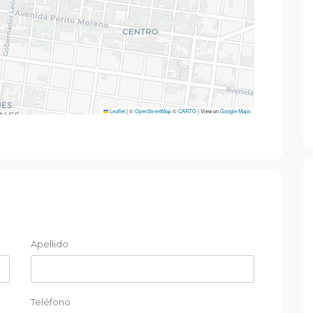
Leaflet
|
©
OpenStreetMap
©
CARTO
| View on
Google Maps
Apellido
Teléfono