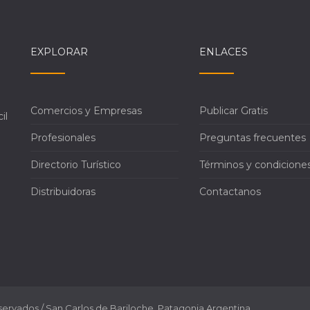
EXPLORAR
ENLACES
Comercios y Empresas
Publicar Gratis
il
Profesionales
Preguntas frecuentes
Directorio Turístico
Términos y condicione
Distribuidoras
Contactanos
servados / San Carlos de Bariloche, Patagonia Argentina