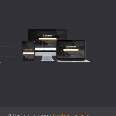
s
Diseño y programación
GuiaBariloche.com.ar