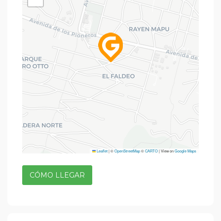
Leaflet
|
©
OpenStreetMap
©
CARTO
| View on
Google Maps
CÓMO LLEGAR