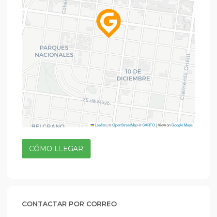
Leaflet
|
©
OpenStreetMap
©
CARTO
| View on
Google Maps
CÓMO LLEGAR
CONTACTAR POR CORREO