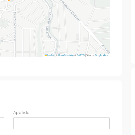
Leaflet
|
©
OpenStreetMap
©
CARTO
| View on
Google Maps
Apellido