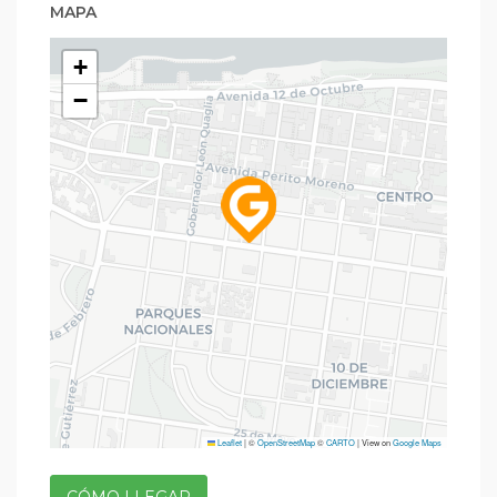
MAPA
+
−
Leaflet
|
©
OpenStreetMap
©
CARTO
| View on
Google Maps