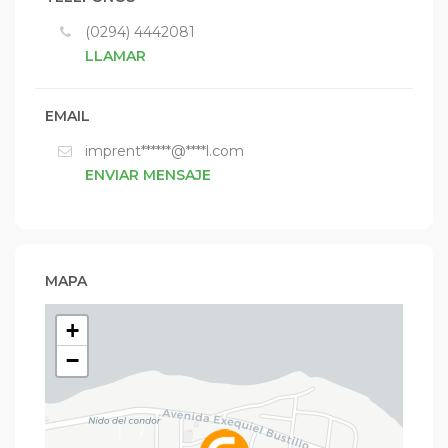
(0294) 4442081
LLAMAR
EMAIL
imprent******@****l.com
ENVIAR MENSAJE
MAPA
+
−