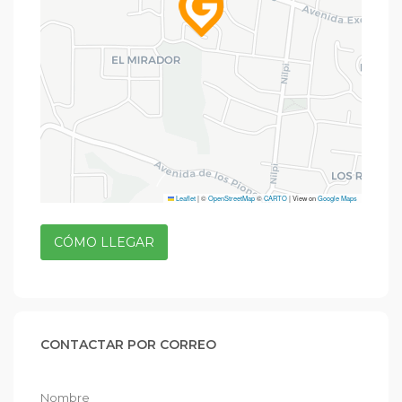
Leaflet
|
©
OpenStreetMap
©
CARTO
| View on
Google Maps
CÓMO LLEGAR
CONTACTAR POR CORREO
Nombre