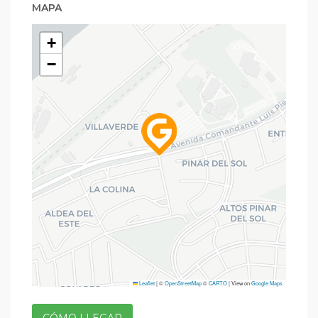
MAPA
+
−
Leaflet
|
©
OpenStreetMap
©
CARTO
| View on
Google Maps