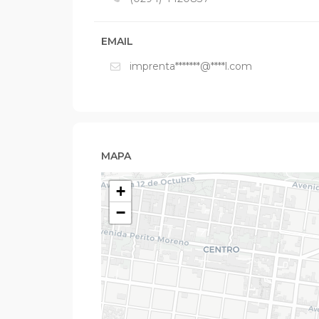
EMAIL
imprenta*******@****l.com
MAPA
+
−