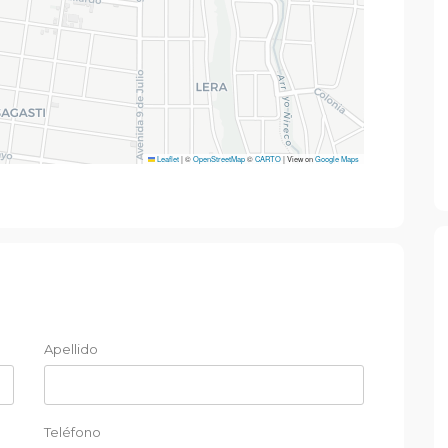
Leaflet
|
©
OpenStreetMap
©
CARTO
| View on
Google Maps
Apellido
Teléfono