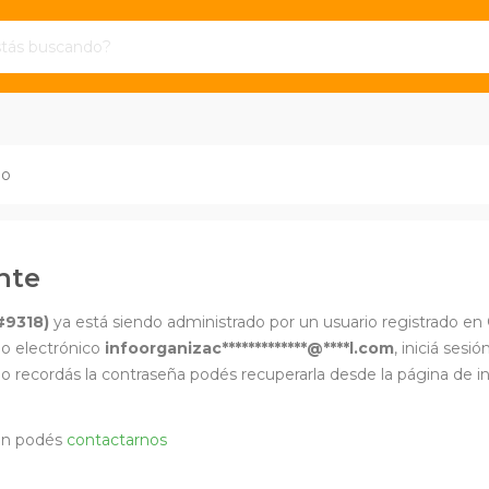
io
nte
#9318)
ya está siendo administrado por un usuario registrado en 
reo electrónico
infoorganizac*************@****l.com
, iniciá ses
o recordás la contraseña podés recuperarla desde la página de ini
ión podés
contactarnos